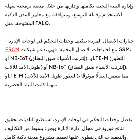
وإدارة البنية التحتية بكاملها وإدارتها من خلال منصة برمجية سهلة
الاستخدام وقابلة للتوسع، ومتوافقة مع معايير المدن الذكية
المفتوحة، مثل TALQ.
- خيارات الاتصال المرنة: تتكيف وحدات التحكم في لوحات الإنارة
مع احتياجات الاتصال المحلية؛ فهي تدعم شبكات GSM،
FRCM
أو NB-IoT (إنترنت الأشياء ضيق النطاق)، وLTE-M (التطور
طويل الأمد للآلات) أو NB-IoT (إنترنت الأشياء ضيق النطاق)،
وLTE-M (التطور طويل الأمد للآلات)، مما يضمن اتصالًا موثوقًا
مهما كانت البيئة الحضرية.
بفضل وحدات التحكم في لوحات الإنارة، تستطيع البلديات تحقيق
نتائج فورية في مجال إدارة الإنارة وبجزء بسيط من التكاليف
والتعقيدات التي ينطوي عليها تعميم مشروع مدينة ذكية كامل.