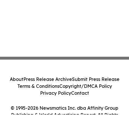
About
Press Release Archive
Submit Press Release
Terms & Conditions
Copyright/DMCA Policy
Privacy Policy
Contact
© 1995-2026 Newsmatics Inc. dba Affinity Group
Publishing & World Advertising Report. All Rights
Reserved.