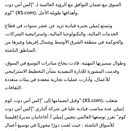
السوق مع ضمان التوافق مع الرؤية العالمية لـ "إكس أس دوت
كوم" (XS.com)، وأهدافها طويلة الأجل.
وتتمتع إميلي بخبرة قيادية تزيد عن عشر سنوات في قطاع
الخدمات المالية، والتكنولوجيا المالية، واستراتيجية الشركات،
والحوكمة في منطقة الشرق الأوسط وشمال إفريقيا وغيرها من
المناطق الناشئة.
وطوال مسيرتها المهنية، قادت بنجاح مبادرات التوسع في السوق،
وقدمت المشورة للإدارة التنفيذية بشأن التخطيط الاستراتيجي
للأعمال، وأدارت عمليات تجارية معقدة في بيئات متعددة
الثقافات.
وقبل انضمامها إلى "إكس أس دوت كوم" (XS.com)، شغلت
إميلي عدة مناصب قيادية عليا في شركة ألباري "إكس أس دوت
كوم" تعزز توسعها العالمي بتعيين إميلي أ. أغاجانيان مديرةً إقليميةً
للأسواق الناشئة ، حيث لعبت دورًا محوريًا في توسيع أعمال