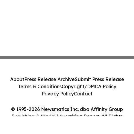
About
Press Release Archive
Submit Press Release
Terms & Conditions
Copyright/DMCA Policy
Privacy Policy
Contact
© 1995-2026 Newsmatics Inc. dba Affinity Group
Publishing & World Advertising Report. All Rights
Reserved.